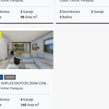
Central, Paraguay
Luque, Central, Paraguay
torios
2
Garaje
3
Dormitorios
2
Garaje
2
s
98
Área m
3
Baños
Venta
G550,000,000
G560
X
VENTA
VENDO DUPLEX EN POZO ZONA CONMEBOL
Central, Paraguay
torios
4
Garaje
2
s
160
Área m