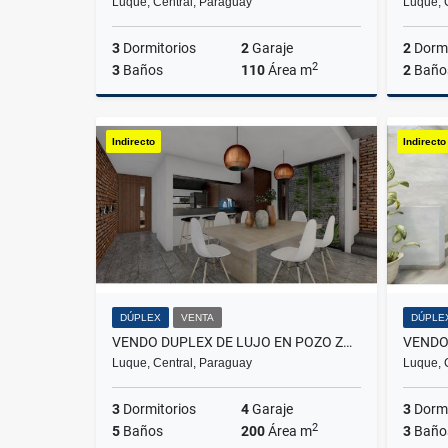
Luque, Central, Paraguay
Luque, 
3
Dormitorios
2
Garaje
2
Dormi
2
3
Baños
110
Área m
2
Baño
Venta
Indirecto
Indirecto
US$135,000
DÚPLEX
VENTA
DÚPLE
VENDO DUPLEX DE LUJO EN POZO ZONA ÑU GUAZU
Luque, Central, Paraguay
Luque, 
3
Dormitorios
4
Garaje
3
Dormi
2
5
Baños
200
Área m
3
Baño