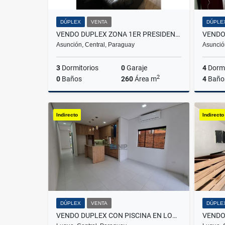
DÚPLEX
VENTA
DÚPLE
VENDO DUPLEX ZONA 1ER PRESIDENTE
Asunción, Central, Paraguay
Asunció
3
Dormitorios
0
Garaje
4
Dormi
2
0
Baños
260
Área m
4
Baño
Venta
Indirecto
Indirecto
US$250,000
DÚPLEX
VENTA
DÚPLE
VENDO DUPLEX CON PISCINA EN LOMA MERLO - LUQUE