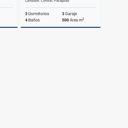
Lambaré, Central, Paraguay
3
Dormitorios
3
Garaje
2
4
Baños
500
Área m
Venta
Venta
,000,000
G950,000,000