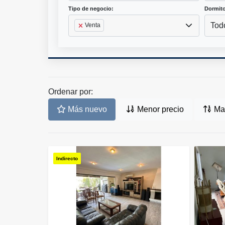
Tipo de negocio:
Dormito
Tod
Venta
Ordenar por:
Más nuevo
Menor precio
May
Indirecto