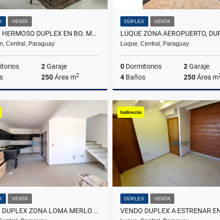
X
VENTA
DÚPLEX
VENTA
VENDO HERMOSO DUPLEX EN BO. MBURUCUYA TOTALMENTE EQUIPADO
n, Central, Paraguay
Luque, Central, Paraguay
torios
2
Garaje
0
Dormitorios
2
Garaje
2
s
250
Área m
4
Baños
250
Área m
Venta
Indirecto
US$340,000
US$
X
VENTA
DÚPLEX
VENTA
VENDO DUPLEX ZONA LOMA MERLO - LUQUE