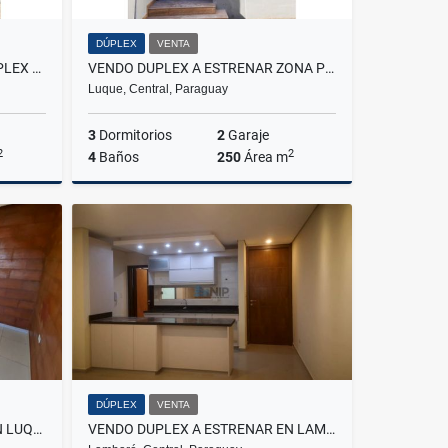
DÚPLEX
VENTA
LUQUE ZONA AEROPUERTO, DUPLEX A ESTRENAR EN VENTA EN CUL DE SAC.
VENDO DUPLEX A ESTRENAR ZONA PLAZA MADERO
Luque, Central, Paraguay
3
Dormitorios
2
Garaje
2
2
4
Baños
250
Área m
Venta
Venta
210,000
US$210,000
DÚPLEX
VENTA
VENDO DUPLEX A ESTRENAR EN LUQUE ZONA LOMA MERLO
VENDO DUPLEX A ESTRENAR EN LAMBARE