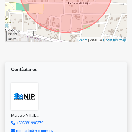
200 m
500 ft
Leaflet
| Wasi - ©
OpenStreetMap
Contáctanos
Marcelo Villalba
+595981990379
contacto@nip.com.py