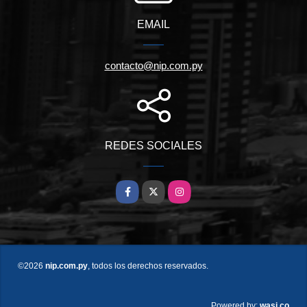
EMAIL
contacto@nip.com.py
REDES SOCIALES
Facebook
X
Instagram
©2026
nip.com.py
, todos los derechos reservados.
wasi.co
Powered by: