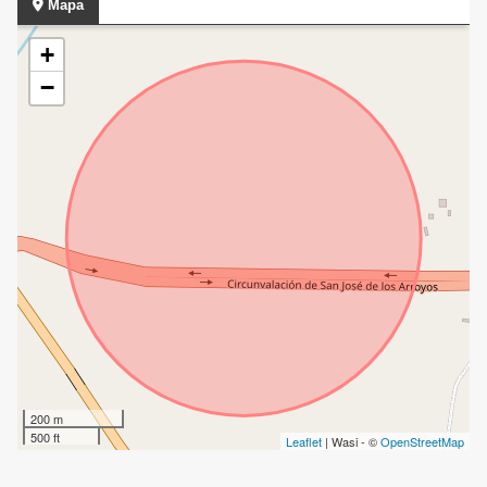
Mapa
+
−
200 m
500 ft
Leaflet
| Wasi - ©
OpenStreetMap