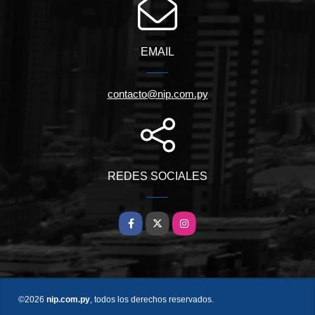
EMAIL
contacto@nip.com.py
REDES SOCIALES
Facebook
X
Instagram
©2026
nip.com.py
, todos los derechos reservados.