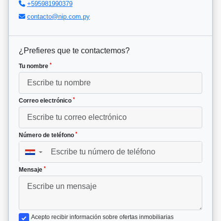
+595981990379
contacto@nip.com.py
¿Prefieres que te contactemos?
*
Tu nombre
*
Correo electrónico
*
Número de teléfono
▼
*
Mensaje
Acepto recibir información sobre ofertas inmobiliarias