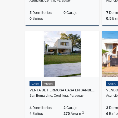
Asunción, Central, Paraguay
Asunció
5
Dormitorios
0
Garaje
7
Dormi
0
Baños
0.5
Ba
Venta
US$490,000
CASA
VENTA
CASA
VENTA DE HERMOSA CASA EN SANBER - CASA PUEBLO HOME
San Bernardino, Cordillera, Paraguay
Asunció
4
Dormitorios
2
Garaje
3
Dormi
2
4
Baños
270
Área m
6
Baño