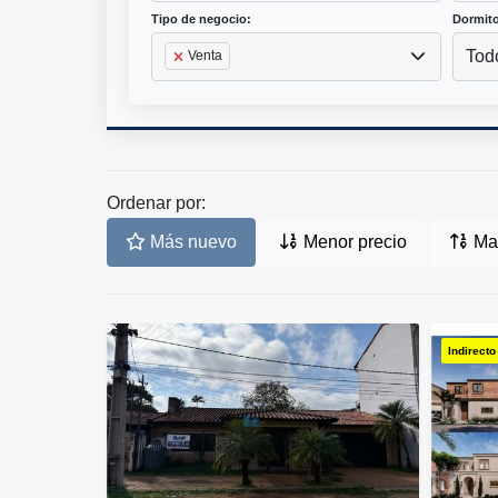
Tipo de negocio:
Dormito
Tod
Venta
Ordenar por:
Más nuevo
Menor precio
May
Indirecto