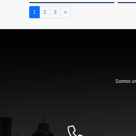
Venta
Siguiente
1
2
3
»
US$330,000
Somos una