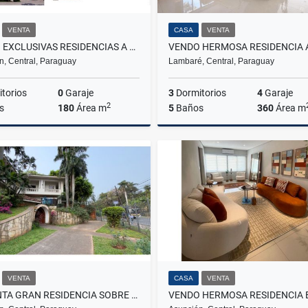
VENTA
CASA
VENTA
VENDO EXCLUSIVAS RESIDENCIAS A PASOS DEL LUMEN Y SAINT ANNE SCHOOL
n, Central, Paraguay
Lambaré, Central, Paraguay
torios
0
Garaje
3
Dormitorios
4
Garaje
2
s
180
Área m
5
Baños
360
Área m
Venta
US$242,000
US$
VENTA
CASA
VENTA
EN VENTA GRAN RESIDENCIA SOBRE AVDA ESPAÑA