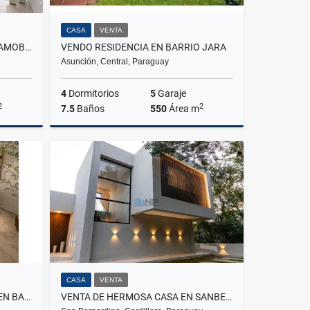
CASA
VENTA
VENDO HERMOSA RESIDENCIA AMOBLADA A PASOS DEL YACHT
VENDO RESIDENCIA EN BARRIO JARA
Asunción, Central, Paraguay
4
Dormitorios
5
Garaje
2
2
7.5
Baños
550
Área m
Venta
Venta
580,000
US$375,000
CASA
VENTA
VENDO HERMOSA RESIDENCIA EN BARRIO MCAL ESTIGARRIBIA
VENTA DE HERMOSA CASA EN SANBER - HORIZON HOME