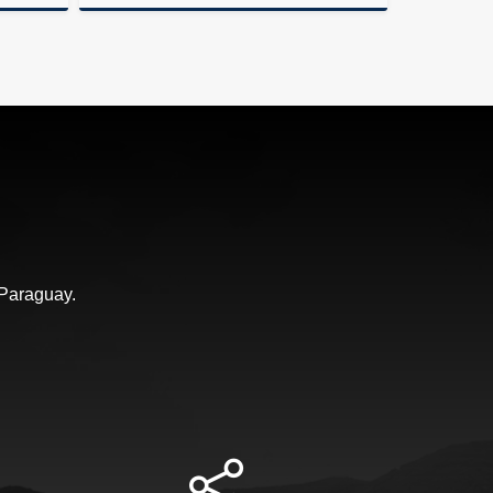
Alquiler
Venta
S$6,500
G360,000,000
 Paraguay.