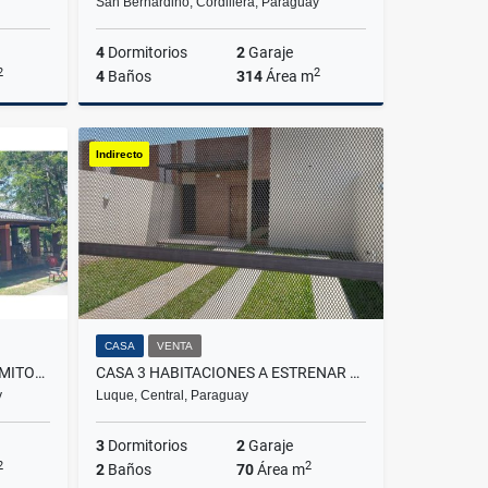
San Bernardino, Cordillera, Paraguay
4
Dormitorios
2
Garaje
2
2
4
Baños
314
Área m
Venta
Venta
Indirecto
650,000
US$360,000
CASA
VENTA
CASA EN URBANIZACION 4 DORMITORIOS EN SAN BERNARDINO
CASA 3 HABITACIONES A ESTRENAR EN LUQUE MORA CUÉ
y
Luque, Central, Paraguay
3
Dormitorios
2
Garaje
2
2
2
Baños
70
Área m