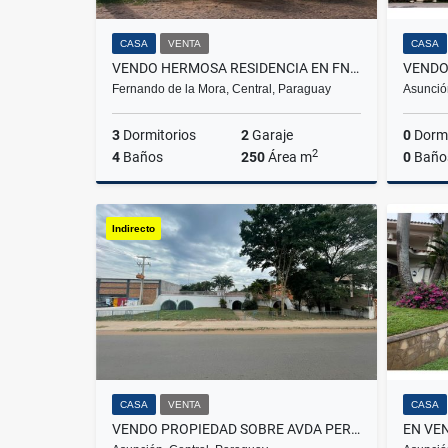
CASA
VENTA
CASA
VENDO HERMOSA RESIDENCIA EN FNDO ZONA NORTE
Fernando de la Mora, Central, Paraguay
Asunció
3
Dormitorios
2
Garaje
0
Dormi
2
4
Baños
250
Área m
0
Baño
Venta
Indirecto
G1,300,000,000
CASA
VENTA
CASA
VENDO PROPIEDAD SOBRE AVDA PERON 40X30 M2 SUPERFICIE: 1200 M2