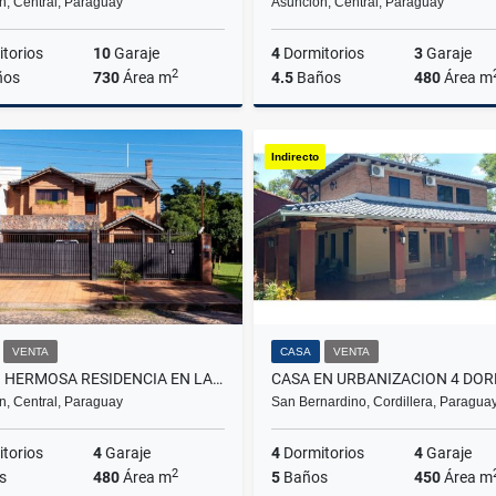
n, Central, Paraguay
Asunción, Central, Paraguay
torios
10
Garaje
4
Dormitorios
3
Garaje
2
ños
730
Área m
4.5
Baños
480
Área m
Venta
Indirecto
US$1,600,000
US$
VENTA
CASA
VENTA
VENDO HERMOSA RESIDENCIA EN LA MEJOR ZONA DE MBURUCUYA
n, Central, Paraguay
San Bernardino, Cordillera, Paragua
torios
4
Garaje
4
Dormitorios
4
Garaje
2
s
480
Área m
5
Baños
450
Área m