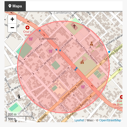
Mapa
+
−
200 m
500 ft
Leaflet
| Wasi - ©
OpenStreetMap