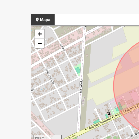
Mapa
+
−
200 m