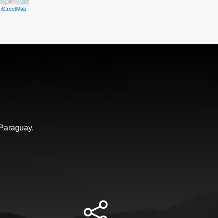
nStreetMap
 Paraguay.