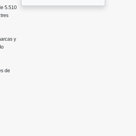
de 5.510
tres
marcas y
do
es de