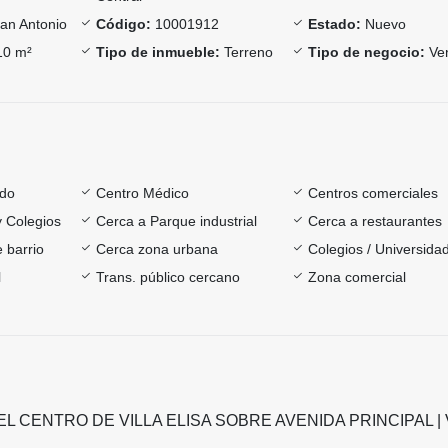
an Antonio
Código:
10001912
Estado:
Nuevo
0 m²
Tipo de inmueble:
Terreno
Tipo de negocio:
Ve
ado
Centro Médico
Centros comerciales
y Colegios
Cerca a Parque industrial
Cerca a restaurantes
 barrio
Cerca zona urbana
Colegios / Universida
l
Trans. público cercano
Zona comercial
L CENTRO DE VILLA ELISA SOBRE AVENIDA PRINCIPAL |