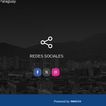
 Paraguay.
REDES SOCIALES
Facebook
X
Instagram
wasi.co
Powered by: