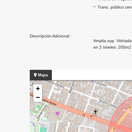
Trans. público ce
Descripción Adicional :
Amplia sup. Vidriad
en 2 niveles: 205m2
Mapa
+
−