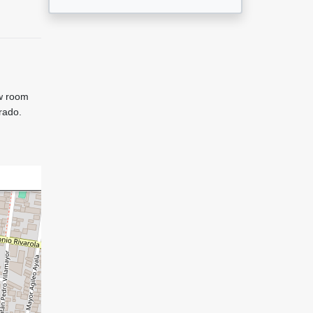
ow room
rado.