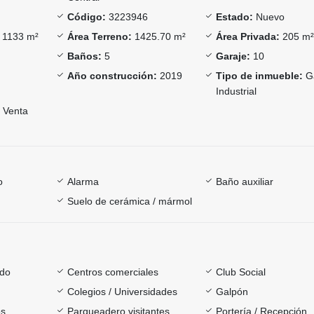
Código:
3223946
Estado:
Nuevo
1133 m²
Área Terreno:
1425.70 m²
Área Privada:
205 m
Baños:
5
Garaje:
10
Año construcción:
2019
Tipo de inmueble:
G
Industrial
Venta
o
Alarma
Baño auxiliar
Suelo de cerámica / mármol
ado
Centros comerciales
Club Social
Colegios / Universidades
Galpón
os
Parqueadero visitantes
Portería / Recepción