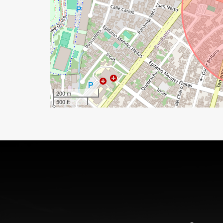
200 m
500 ft