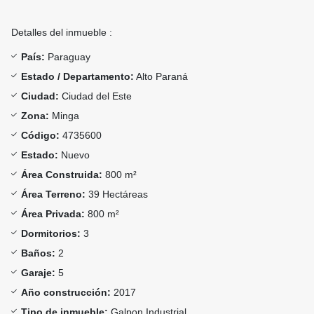
Detalles del inmueble :
País:
Paraguay
Estado / Departamento:
Alto Paraná
Ciudad:
Ciudad del Este
Zona:
Minga
Código:
4735600
Estado:
Nuevo
Área Construida:
800 m²
Área Terreno:
39 Hectáreas
Área Privada:
800 m²
Dormitorios:
3
Baños:
2
Garaje:
5
Año construcción:
2017
Tipo de inmueble:
Galpon Industrial