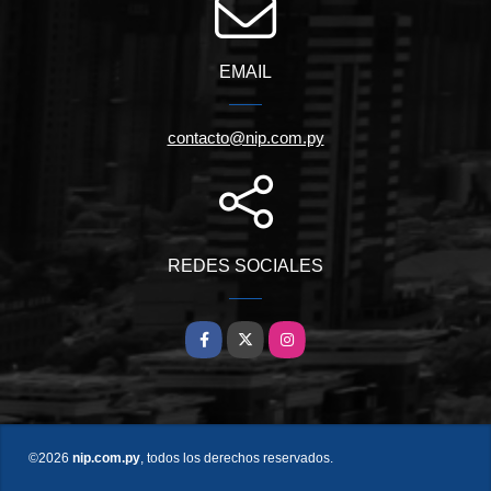
EMAIL
contacto@nip.com.py
REDES SOCIALES
Facebook
X
Instagram
©2026
nip.com.py
, todos los derechos reservados.