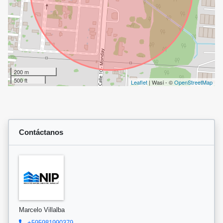
200 m
500 ft
Leaflet
| Wasi - ©
OpenStreetMap
Contáctanos
Marcelo Villalba
+595981990379