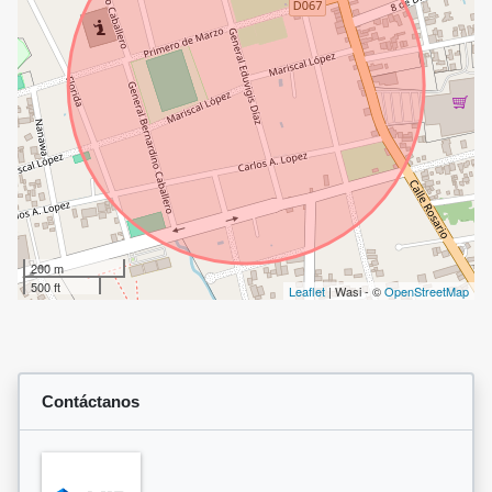
200 m
500 ft
Leaflet
| Wasi - ©
OpenStreetMap
Contáctanos