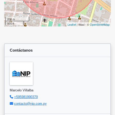
200 m
500 ft
Leaflet
| Wasi - ©
OpenStreetMap
Contáctanos
Marcelo Villalba
+595981990379
contacto@nip.com.py