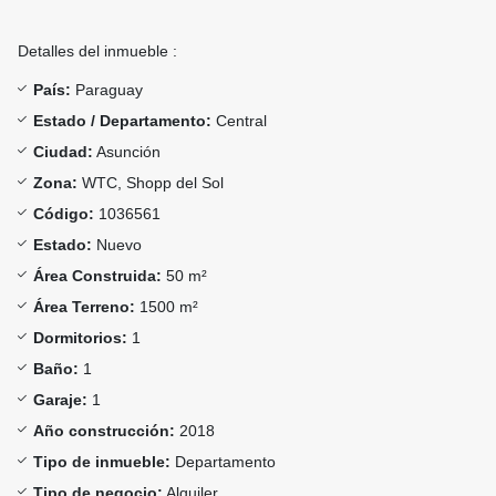
Detalles del inmueble :
País:
Paraguay
Estado / Departamento:
Central
Ciudad:
Asunción
Zona:
WTC, Shopp del Sol
Código:
1036561
Estado:
Nuevo
Área Construida:
50 m²
Área Terreno:
1500 m²
Dormitorios:
1
Baño:
1
Garaje:
1
Año construcción:
2018
Tipo de inmueble:
Departamento
Tipo de negocio:
Alquiler