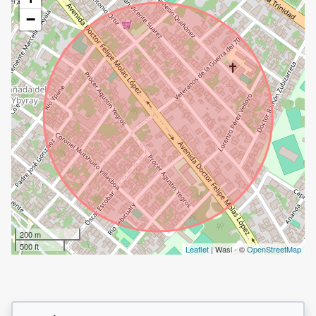
−
200 m
500 ft
Leaflet
| Wasi - ©
OpenStreetMap