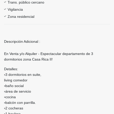
Trans. público cercano
Vigilancia
Zona residencial
Descripción Adicional :
En Venta y/o Alquiler - Espectacular departamento de 3
dormitorios zona Casa Rica II!
Detalles:
▫️3 dormitorios en suite,
living comedor
▫️baño social
▫️área de servicio
▫️cocina
▫️balcón con parrilla.
▫️2 cocheras
▫️1 baulera